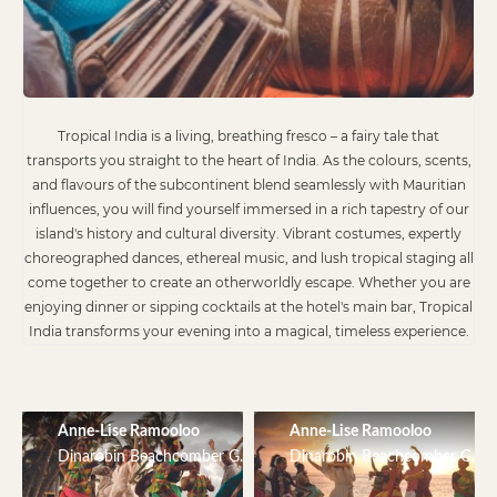
Tropical India is a living, breathing fresco – a fairy tale that
transports you straight to the heart of India. As the colours, scents,
and flavours of the subcontinent blend seamlessly with Mauritian
influences, you will find yourself immersed in a rich tapestry of our
island's history and cultural diversity. Vibrant costumes, expertly
choreographed dances, ethereal music, and lush tropical staging all
come together to create an otherworldly escape. Whether you are
enjoying dinner or sipping cocktails at the hotel's main bar, Tropical
India transforms your evening into a magical, timeless experience.
Anne-Lise Ramooloo
Anne-Lise Ramooloo
Dinarobin Beachcomber Golf Resort & Spa
Dinarobin Beachcomber Golf 