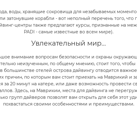
года, воды, хранящие сокровища для незабываемых моменто
и затонувшие корабли - вот неполный перечень того, что 
Дайвинг-центры также предлагают курсы, признанные на м
PADI - самые известные во всем мире).
Увлекательный мир…
ьшое внимание вопросам безопасности и охраны окружаю
ельно неизученным, по общему мнению, стоит того, чтобы в
о в большинстве отелей острова дайвингу отводится важное
 причин, по которым вам стоит приехать на Маврикий и за
ся за 20 минут на катере, или даже возможность провести 
ллов. Здесь, на Маврикии, места для дайвинга не перегр
олько групп дайверов позволят вам открыть для себя этот
похвастаться своими особенностями и преимуществами.