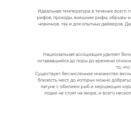
Идеальная температура в течение всего 
рифов, проходы, внешние рифы, обрывы ил
новичков, так и для опытных дайверов. 
Национальная ассоциация уделяет бол
остававшийся до поры до времени относит
то, чт
Существует бесчисленное множество веских
близость мест, до которых можно добрать
лагуне с обилием рыб и мерцающих кора
лодки не стоят на якоре, и всего неск