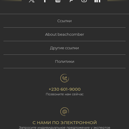
Ссылки
About beachcomber
Наши предложения
Другие ссылки
Корпоративная информация
Тип отдыха
Политики
Свяжитесь с нами
Социальная ответственность
Маврикий
политика конфиденциальности
Фотогалерея
Экологическая ответственность
Наши отели
+230 601-9000
Политика cookie
Beachcomber Magazine
Позвоните нам сейчас
The Art of Beautiful
Groups & Incentives
Условия и положения
Для профессионалов
Партнёрская программа
С НАМИ ПО ЭЛЕКТРОННОЙ
Запросите индивидуальное предложение у экспертов