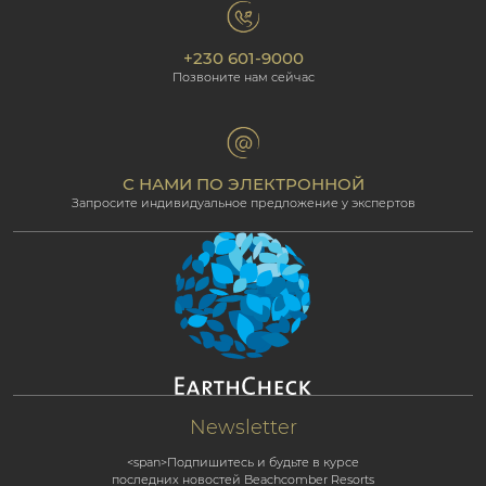
политика конфиденциальности
Фотогалерея
Экологическая ответственность
Наши отели
+230 601-9000
Политика cookie
Beachcomber Magazine
Позвоните нам сейчас
The Art of Beautiful
Groups & Incentives
Условия и положения
Для профессионалов
Партнёрская программа
С НАМИ ПО ЭЛЕКТРОННОЙ
Запросите индивидуальное предложение у экспертов
Newsletter
<span>Подпишитесь и будьте в курсе
последних новостей Beachcomber Resorts