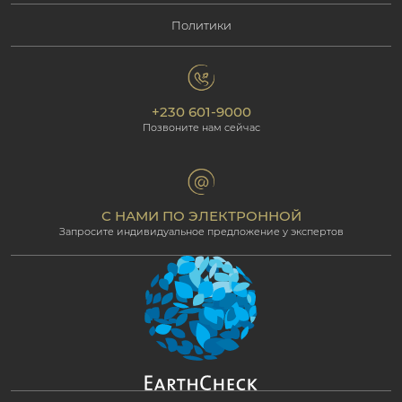
Политики
Свяжитесь с нами
Социальная ответственность
Маврикий
политика конфиденциальности
Фотогалерея
Экологическая ответственность
Наши отели
+230 601-9000
Политика cookie
Beachcomber Magazine
Позвоните нам сейчас
The Art of Beautiful
Groups & Incentives
Условия и положения
Для профессионалов
Партнёрская программа
С НАМИ ПО ЭЛЕКТРОННОЙ
Запросите индивидуальное предложение у экспертов