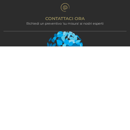
Termini e condizioni
Area riservata al trade
Programma di affiliazione
CONTATTACI ORA
Richiedi un preventivo 'su misura' ai nostri esperti
Newsletter
RESTA COLLEGATO E OTTIENI
AGGIORNAMENTI ESCLUSIVI
PRENDETELO