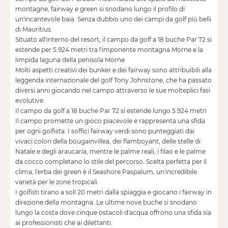
montagne, fairway e green si snodano lungo il profilo di
un'incantevole baia. Senza dubbio uno dei campi da golf più belli
di Mauritius.
Situato all'interno del resort, il campo da golf a 18 buche Par 72 si
estende per 5.924 metri tra l'imponente montagna Morne e la
limpida laguna della penisola Morne.
Molti aspetti creativi dei bunker e dei fairway sono attribuibili alla
leggenda internazionale del golf Tony Johnstone, che ha passato
diversi anni giocando nel campo attraverso le sue molteplici fasi
evolutive.
Il campo da golf a 18 buche Par 72 si estende lungo 5.924 metri
Il campo promette un gioco piacevole e rappresenta una sfida
per ogni golfista. I soffici fairway verdi sono punteggiati dai
vivaci colori della bougainvillea, dei flamboyant, delle stelle di
Natale e degli araucaria, mentre le palme reali, i filao e le palme
da cocco completano lo stile del percorso. Scelta perfetta per il
clima, l'erba dei green è il Seashore Paspalum, un'incredibile
varietà per le zone tropicali.
I golfisti tirano a soli 20 metri dalla spiaggia e giocano i fairway in
direzione della montagna. Le ultime nove buche si snodano
lungo la costa dove cinque ostacoli d'acqua offrono una sfida sia
ai professionisti che ai dilettanti.