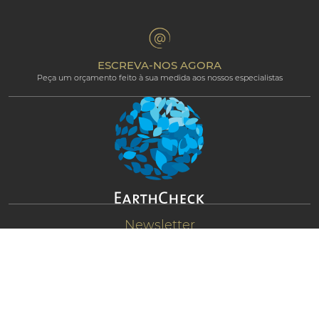
The Art of Beautiful
Groups & Incentives
Termos e condições
Área Profissional
Programa de afiliados
ESCREVA-NOS AGORA
Peça um orçamento feito à sua medida aos nossos especialistas
Newsletter
Fique conectado e receba atualizações de
notícias exclusivas
COMPRE