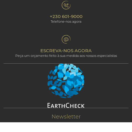
Política de Privacidade
Galeria de fotos
Responsabilidade Ambiental
Os nossos hotéis
+230 601-9000
Política de Cookies
Beachcomber Magazine
Telefone-nos agora
The Art of Beautiful
Groups & Incentives
Termos e condições
Área Profissional
Programa de afiliados
ESCREVA-NOS AGORA
Peça um orçamento feito à sua medida aos nossos especialistas
Newsletter
Fique conectado e receba atualizações de
notícias exclusivas