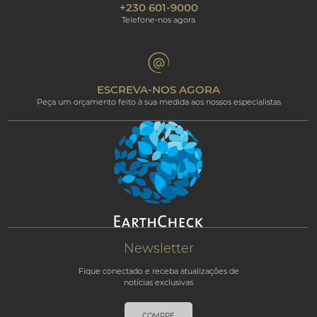
+230 601-9000
Política de Cookies
Beachcomber Magazine
Telefone-nos agora
The Art of Beautiful
Groups & Incentives
Termos e condições
Área Profissional
Programa de afiliados
ESCREVA-NOS AGORA
Peça um orçamento feito à sua medida aos nossos especialistas
Newsletter
Fique conectado e receba atualizações de
notícias exclusivas
COMPRE