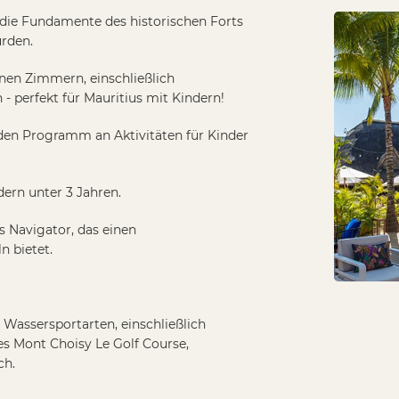
s Navigator, das einen
n bietet.
Wassersportarten, einschließlich
es Mont Choisy Le Golf Course,
ch.
 Austauschbar mit Shandrani
ricia Beachcomber.
en mit Par 72: Paradis Golf Club und
chcomber-Hotels (mit Zuschlag in den 5-
Beachcomber Luxury, auf Reservierung)