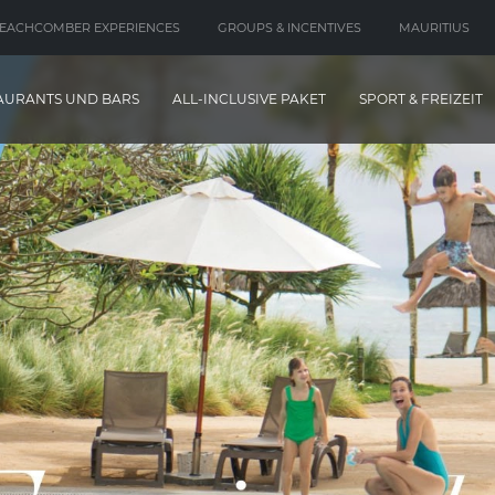
EACHCOMBER EXPERIENCES
GROUPS & INCENTIVES
MAURITIUS
AURANTS UND BARS
ALL-INCLUSIVE PAKET
SPORT & FREIZEIT
Jede
Canonnier Be
das histori
an welche