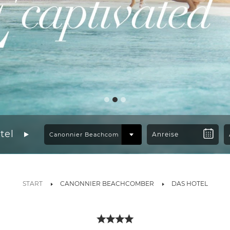
tel
START
CANONNIER BEACHCOMBER
DAS HOTEL
nier Beachcomber Golf Resort
ifft auf Gastfreundschaft im Beachcomber Canonnier Hote
t eines der besten Resorts für einen Urlaub in Mauritius mit Ki
nden Blick auf die nördlichen Inseln und den glitzernden Indis
 Bächen ist ein Aufenthalt im Canonnier Beachcomber Hotel ei
sel zeugen die Ruinen eines Leuchtturms und einer Festung, die 
hönheit der Natur setzt sich im Spa fort, das von den Ästen e