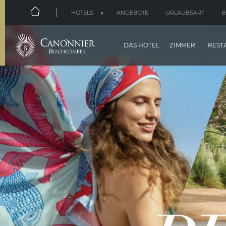
HOTELS
ANGEBOTE
URLAUBSART
B
DAS HOTEL
ZIMMER
REST