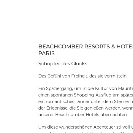
Das Gefühl von Freiheit, das sie vermitteln!
Ein Spaziergang, um in die Kultur von Maurit
einen spontanen Shopping-Ausflug am späte
ein romantisches Dinner unter dem Sternenhi
der Erlebnisse, die Sie genießen werden, wenn
unserer Beachcomber Hotels übernachten.
Um diese wunderschönen Abenteuer stilvoll 
genießen zu können, hat Beachcomber Resort
Marke Jonak Paris zusammengearbeitet, um d
Sommer-Sandalen zu kreieren. Leicht und eleg
all Ihren Outfits - einem Badeanzug und Ki
Shorts und einem bunten T-Shirt für Ausflüge
hübschen Tunika am Abend!