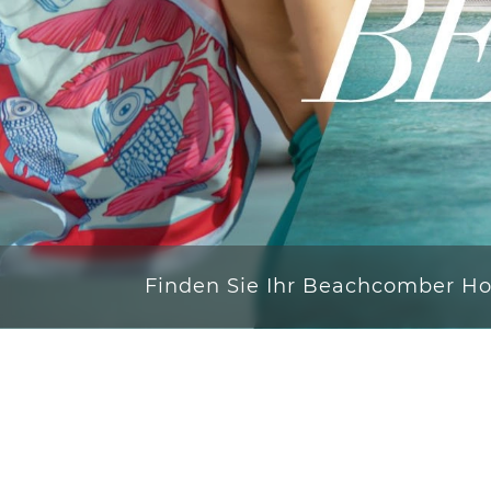
Finden Sie Ihr Beachcomber Ho
Canon
Geschichte tr
Das Canonnier Beachcomber Golf Resort & Spa is
historischen Halbinsel. Mit einem atemberaube
kaskadenförmig angelegten Pools und
Von der historischen Vergangenheit der In
Verschmelzung der Vergangenheit mit der Sc