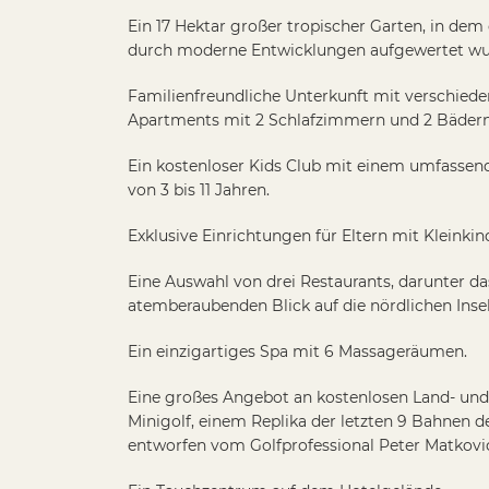
Eine Auswahl von drei Restaurants, darunter da
atemberaubenden Blick auf die nördlichen Insel
Ein einzigartiges Spa mit 6 Massageräumen.
Eine großes Angebot an kostenlosen Land- und 
Minigolf, einem Replika der letzten 9 Bahnen d
entworfen vom Golfprofessional Peter Matkovi
Ein Tauchzentrum auf dem Hotelgelände.
Ein attraktives optionales All-Inclusive-Paket.
Beachcomber, Victoria Beachcomber und Mau
Privilegierter Zugang zu zwei 18-Loch-Golfplätz
Mont Choisy Le Golf.
Die Option, die Mahlzeiten innerhalb aller Bea
Sterne-Hotels, einschließlich des Royal Palm 
zu tauschen.