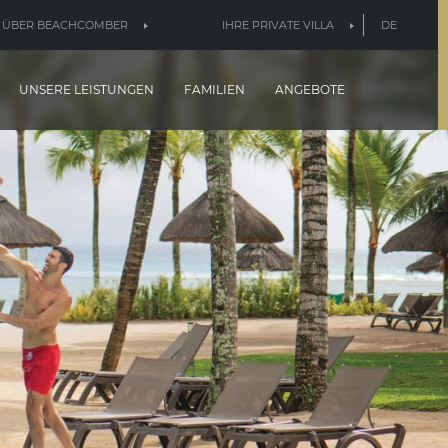
ÜBER BEACHCOMBER
IHRE PRIVATE VILLA
DE
UNSERE LEISTUNGEN
FAMILIEN
ANGEBOTE
 Menge Geschichte
achcomber ist ein familienfreundliches Hotel,
schen Charme mit tropischer Schönheit vereint,
r sich Erwachsene und Kinder gleichermaßen
erfreuen.
VIDEO ABSPIELEN