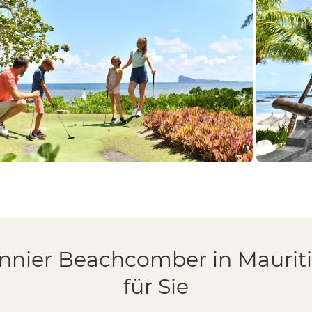
nnier Beachcomber in Mauriti
für Sie
 die Fundamente des historischen Forts
rden.
nen Zimmern, einschließlich
 perfekt für Mauritius mit Kindern!
den Programm an Aktivitäten für Kinder
dern unter 3 Jahren.