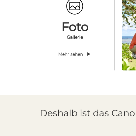
Deshalb ist das Cano
Ein 17 Hektar großer tropischer Garten, in dem
durch moderne Entwicklungen aufgewertet wu
Familienfreundliche Unterkunft mit verschiede
Apartments mit 2 Schlafzimmern und 2 Bädern -
Ein kostenloser Kids Club mit einem umfassen
von 3 bis 11 Jahren.
Exklusive Einrichtungen für Eltern mit Kleinkin