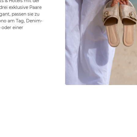
Hotelausstattung
Rezeption 24 Stunden
Mehrsprachig
besetzt
Beachcomber
Am Strand
Boutiques
Kostenloses Parken
Lounge