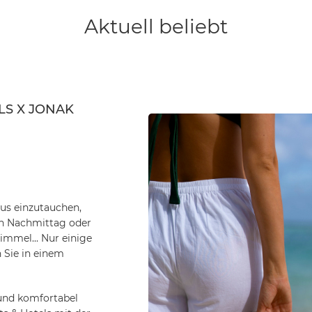
ius einzutauchen,
n Nachmittag oder
mmel... Nur einige
 Sie in einem
und komfortabel
s & Hotels mit der
rei exklusive Paare
ant, passen sie zu
mono am Tag, Denim-
 oder einer