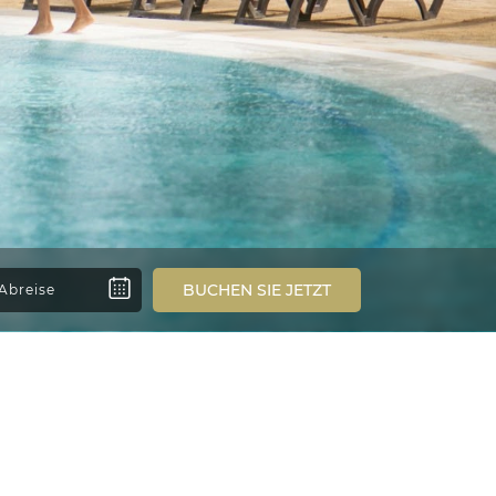
BUCHEN SIE JETZT
 & Spa
l in Mauritius
ndern. Es thront stolz über der Küste auf einer
chen Ozean sowie üppigen tropischen Gärten mit
ne traumhafte Flucht aus dem Alltag.
sich stoisch aus den Gärten erheben. Diese
ines uralten Banyan-Baums umrankt wird. Ein