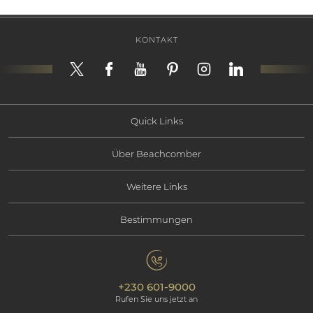
KONTAKT
Quick Links
Über Beachcomber
Angebote
Weitere Links
Informationen über Beachcomber
Erlebnisse
Bestimmungen
Kontaktieren Sie uns
Soziale Verantwortung
Mauritius
Datenschutzbestimmungen
Fotogallerie
Umweltverantwortung
Unsere Hotels
+230 601-9000
Cookie-Policy
Beachcomber Magazine
Rufen Sie uns jetzt an
The Art of Beautiful
Groups & Incentives