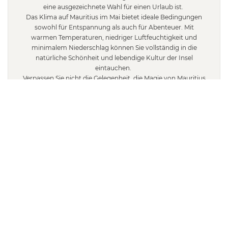
eine ausgezeichnete Wahl für einen Urlaub ist.
Das Klima auf Mauritius im Mai bietet ideale Bedingungen
sowohl für Entspannung als auch für Abenteuer. Mit
warmen Temperaturen, niedriger Luftfeuchtigkeit und
minimalem Niederschlag können Sie vollständig in die
natürliche Schönheit und lebendige Kultur der Insel
eintauchen.
Verpassen Sie nicht die Gelegenheit, die Magie von Mauritius
in diesem wunderbaren Monat zu erleben!
Buchen Sie Ihren Aufenthalt
KONTAKT
Quick Links