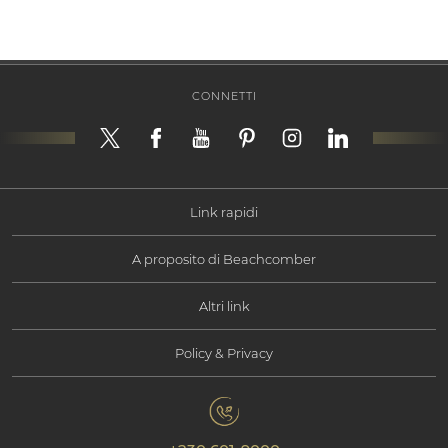
CONNETTI
Link rapidi
A proposito di Beachcomber
Offerte
Altri link
Informazioni Corporate
Esperienze
Policy & Privacy
Contattaci
Responsabilità sociale
Mauritius
Policy Sulla Privacy
Galleria Fotografica
Responsabilità Ambientale
I nostri hotel