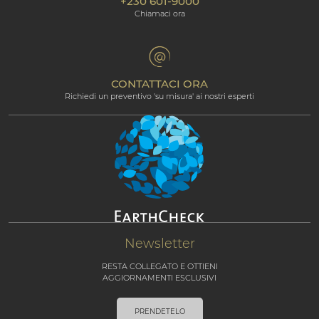
+230 601-9000
Informativa sui cookie
Beachcomber Magazine
Chiamaci ora
The Art of Beautiful
Groups & Incentives
Termini e condizioni
Area riservata al trade
Programma di affiliazione
CONTATTACI ORA
Richiedi un preventivo 'su misura' ai nostri esperti
Newsletter
RESTA COLLEGATO E OTTIENI
AGGIORNAMENTI ESCLUSIVI
PRENDETELO