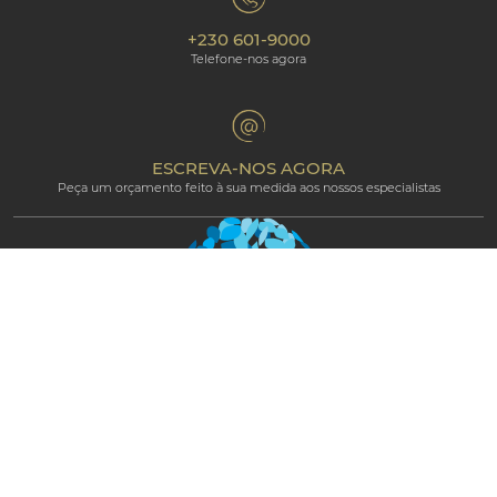
Responsabilidade Ambiental
Os nossos hotéis
+230 601-9000
Política de Cookies
Beachcomber Magazine
Telefone-nos agora
The Art of Beautiful
Groups & Incentives
Termos e condições
Área Profissional
Programa de afiliados
ESCREVA-NOS AGORA
Peça um orçamento feito à sua medida aos nossos especialistas
Newsletter
Fique conectado e receba atualizações de
notícias exclusivas