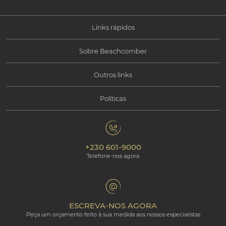
Links rápidos
Sobre Beachcomber
As nossas ofertas
Outros links
Informações Corporativas
Tipos de férias disponíveis
Políticas
Contacte-nos
Responsabilidade Social
Maurícias
Política de Privacidade
Galeria de fotos
Responsabilidade Ambiental
Os nossos hotéis
+230 601-9000
Política de Cookies
Beachcomber Magazine
Telefone-nos agora
The Art of Beautiful
Groups & Incentives
Termos e condições
Área Profissional
Programa de afiliados
ESCREVA-NOS AGORA
Peça um orçamento feito à sua medida aos nossos especialistas