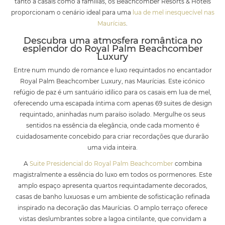
tanto a casais como a famílias, os Beachcomber Resorts & Hotels
proporcionam o cenário ideal para uma
lua de mel inesquecível nas
Maurícias
.
Descubra uma atmosfera romântica no
esplendor do Royal Palm Beachcomber
Luxury
Entre num mundo de romance e luxo requintados no encantador
Royal Palm Beachcomber Luxury, nas Maurícias. Este icónico
refúgio de paz é um santuário idílico para os casais em lua de mel,
oferecendo uma escapada íntima com apenas 69 suites de design
requintado, aninhadas num paraíso isolado. Mergulhe os seus
sentidos na essência da elegância, onde cada momento é
cuidadosamente concebido para criar recordações que durarão
uma vida inteira.
A
Suite Presidencial do Royal Palm Beachcomber
combina
magistralmente a essência do luxo em todos os pormenores. Este
amplo espaço apresenta quartos requintadamente decorados,
casas de banho luxuosas e um ambiente de sofisticação refinada
inspirado na decoração das Maurícias. O amplo terraço oferece
vistas deslumbrantes sobre a lagoa cintilante, que convidam a