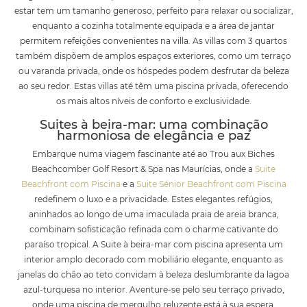
estar tem um tamanho generoso, perfeito para relaxar ou socializar,
enquanto a cozinha totalmente equipada e a área de jantar
permitem refeições convenientes na villa. As villas com 3 quartos
também dispõem de amplos espaços exteriores, como um terraço
ou varanda privada, onde os hóspedes podem desfrutar da beleza
ao seu redor. Estas villas até têm uma piscina privada, oferecendo
os mais altos níveis de conforto e exclusividade.
Suites à beira-mar: uma combinação
harmoniosa de elegância e paz
Embarque numa viagem fascinante até ao Trou aux Biches
Beachcomber Golf Resort & Spa nas Maurícias, onde a
Suite
Beachfront com Piscina
e a
Suite Sénior Beachfront com Piscina
redefinem o luxo e a privacidade. Estes elegantes refúgios,
aninhados ao longo de uma imaculada praia de areia branca,
combinam sofisticação refinada com o charme cativante do
paraíso tropical. A Suite à beira-mar com piscina apresenta um
interior amplo decorado com mobiliário elegante, enquanto as
janelas do chão ao teto convidam à beleza deslumbrante da lagoa
azul-turquesa no interior. Aventure-se pelo seu terraço privado,
onde uma piscina de mergulho reluzente está à sua espera,