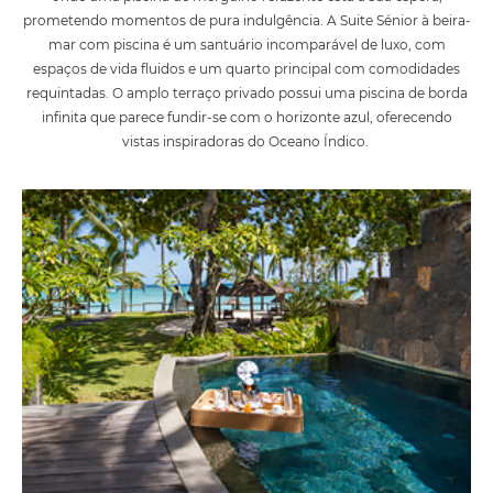
prometendo momentos de pura indulgência. A Suite Sénior à beira-
mar com piscina é um santuário incomparável de luxo, com
espaços de vida fluidos e um quarto principal com comodidades
requintadas. O amplo terraço privado possui uma piscina de borda
infinita que parece fundir-se com o horizonte azul, oferecendo
vistas inspiradoras do Oceano Índico.