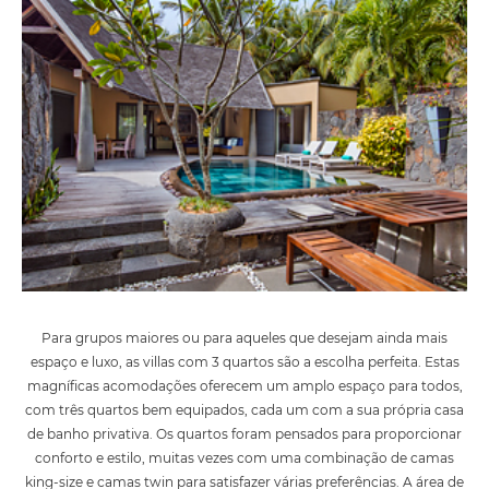
Para grupos maiores ou para aqueles que desejam ainda mais
espaço e luxo, as villas com 3 quartos são a escolha perfeita. Estas
magníficas acomodações oferecem um amplo espaço para todos,
com três quartos bem equipados, cada um com a sua própria casa
de banho privativa. Os quartos foram pensados para proporcionar
conforto e estilo, muitas vezes com uma combinação de camas
king-size e camas twin para satisfazer várias preferências. A área de