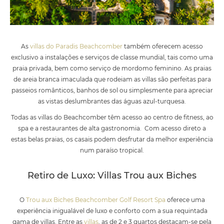
As
villas do Paradis Beachcomber
também oferecem acesso
exclusivo a instalações e serviços de classe mundial, tais como uma
praia privada, bem como serviço de mordomo feminino. As praias
de areia branca imaculada que rodeiam as villas são perfeitas para
passeios românticos, banhos de sol ou simplesmente para apreciar
as vistas deslumbrantes das águas azul-turquesa.
Todas as villas do Beachcomber têm acesso ao centro de fitness, ao
spa e a restaurantes de alta gastronomia. Com acesso direto a
estas belas praias, os casais podem desfrutar da melhor experiência
num paraíso tropical.
Retiro de Luxo: Villas Trou aux Biches
O
Trou aux Biches Beachcomber Golf Resort Spa
oferece uma
experiência inigualável de luxo e conforto com a sua requintada
gama de villas. Entre as
villas
, as de 2 e 3 quartos destacam-se pela