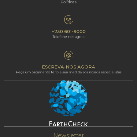
Políticas
Contacte-nos
Responsabilidade Social
Maurícias
Política de Privacidade
Galeria de fotos
Responsabilidade Ambiental
Os nossos hotéis
+230 601-9000
Política de Cookies
Beachcomber Magazine
Telefone-nos agora
The Art of Beautiful
Groups & Incentives
Termos e condições
Área Profissional
Programa de afiliados
ESCREVA-NOS AGORA
Peça um orçamento feito à sua medida aos nossos especialistas
Newsletter