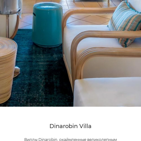
Dinarobin Villa
Виллы Dinarobin, окаймленные великолепным