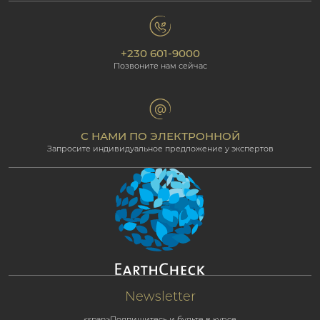
политика конфиденциальности
Фотогалерея
Экологическая ответственность
Наши отели
+230 601-9000
Политика cookie
Beachcomber Magazine
Позвоните нам сейчас
The Art of Beautiful
Groups & Incentives
Условия и положения
Для профессионалов
Партнёрская программа
С НАМИ ПО ЭЛЕКТРОННОЙ
Запросите индивидуальное предложение у экспертов
Newsletter
<span>Подпишитесь и будьте в курсе