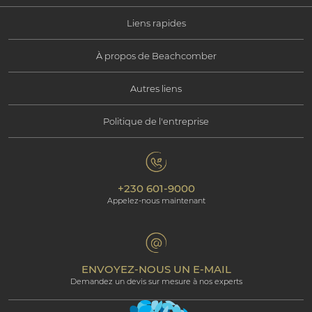
Liens rapides
À propos de Beachcomber
Offres exceptionnelles
Autres liens
Information Corporate
Choisir mon séjour
Politique de l'entreprise
Nous contacter
Responsabilité Sociale
Ile Maurice
Politique de confidentialité
Galerie
Responsabilité Environnementale
Nos hôtels
+230 601-9000
Politique de gestion des cookies
Beachcomber Magazine
Appelez-nous maintenant
The Art of Beautiful
Groups & Incentives
Termes et Conditions
Espace Professionnel
Programme d’affiliation
ENVOYEZ-NOUS UN E-MAIL
Demandez un devis sur mesure à nos experts