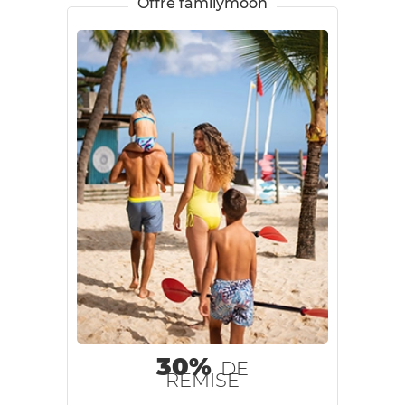
Offre familymoon
30%
DE
REMISE