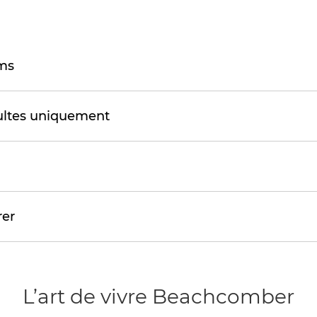
oms
dultes uniquement
rer
L’art de vivre Beachcomber