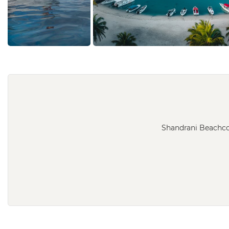
Beachcomber
Shandrani Beachco