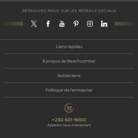
RETROUVEZ-NOUS SUR LES RESEAUX SOCIAUX
Liens rapides
À propos de Beachcomber
Offres exceptionnelles
Autres liens
Information Corporate
Choisir mon séjour
Politique de l'entreprise
Nous contacter
Responsabilité Sociale
Ile Maurice
Politique de confidentialité
Galerie
Responsabilité Environnementale
Nos hôtels
+230 601-9000
Politique de gestion des cookies
Beachcomber Magazine
Appelez-nous maintenant
The Art of Beautiful
Groups & Incentives