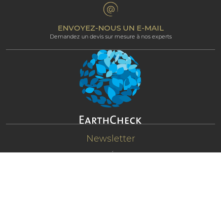
Termes et Conditions
Espace Professionnel
Programme d’affiliation
ENVOYEZ-NOUS UN E-MAIL
Demandez un devis sur mesure à nos experts
Newsletter
RESTEZ CONNECTÉ ET RECEVEZ LES
NOUVEAUTÉS
S'ABONNER
© 2024 NEW MAURITIUS HOTELS LTD. Tous droits réservés.
沪ICP备13041005号-1