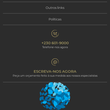
Outros links
Informações Corporativas
Tipos de férias disponíveis
Políticas
Contacte-nos
Responsabilidade Social
Maurícias
Política de Privacidade
Galeria de fotos
Responsabilidade Ambiental
Os nossos hotéis
+230 601-9000
Política de Cookies
Beachcomber Magazine
Telefone-nos agora
The Art of Beautiful
Groups & Incentives
Termos e condições
Área Profissional
Programa de afiliados
ESCREVA-NOS AGORA
Peça um orçamento feito à sua medida aos nossos especialistas