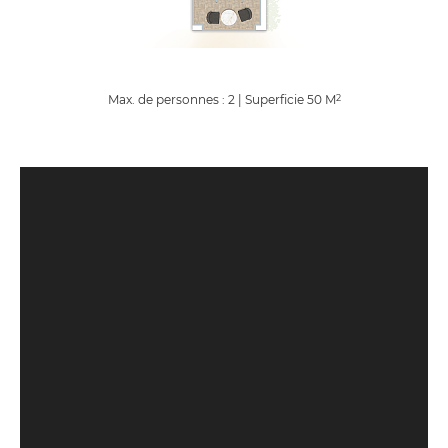
Max. de personnes : 2
|
Superficie
50
M
2