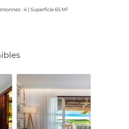
2
ersonnes : 4
|
Superficie
65
M
ibles