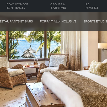
BEACHCOMBER
GROUPS &
ILE
EXPERIENCES
INCENTIVES
MAURICE
ESTAURANTS ET BARS
FORFAIT ALL-INCLUSIVE
SPORTS ET LOIS