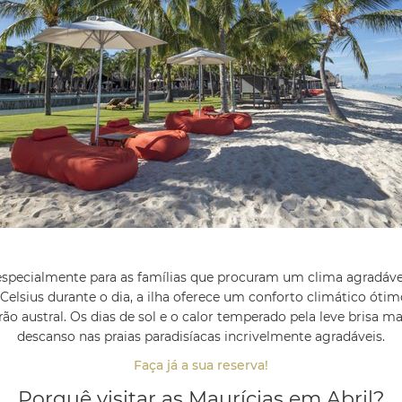
s, especialmente para as famílias que procuram um clima agradáv
 Celsius durante o dia, a ilha oferece um conforto climático óti
ão austral. Os dias de sol e o calor temperado pela leve brisa ma
descanso nas praias paradisíacas incrivelmente agradáveis.
Faça já a sua reserva!
Porquê visitar as Maurícias em Abril?