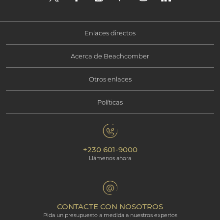
Enlaces directos
Acerca de Beachcomber
Ofertas
Otros enlaces
Información Corporativa
Experiencias
Políticas
Contacte con nosotros
Responsabilidad Social
Mauricio
Política de Confidencialidad
Galería de Fotos
Responsibilidad Medioambiental
Nuestros hoteles
+230 601-9000
Política de Cookies
Beachcomber Magazine
Llámenos ahora
The Art of Beautiful
Groups & Incentives
Términos y condiciones
Rincón profesional
Programa de afiliados
CONTACTE CON NOSOTROS
Pida un presupuesto a medida a nuestros expertos