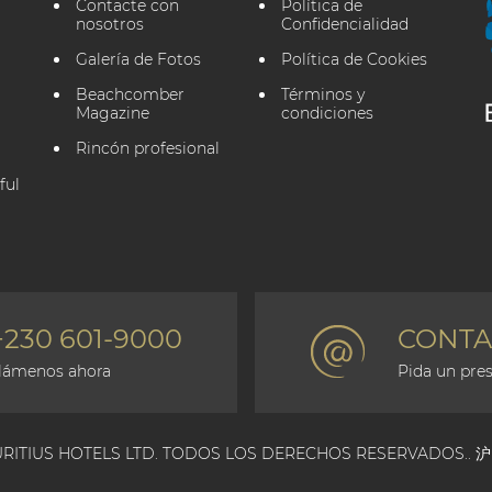
Contacte con
Política de
nosotros
Confidencialidad
Galería de Fotos
Política de Cookies
Beachcomber
Términos y
Magazine
condiciones
Rincón profesional
ful
+230 601-9000
CONTA
lámenos ahora
Pida un pre
RITIUS HOTELS LTD. TODOS LOS DERECHOS RESERVADOS.. 沪