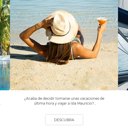
¿Acaba de decidir tomarse unas vacaciones de
última hora y viajar a Isla Mauricio?
No se lo piense más: visítenos y planifique su
estancia con Beachcomber Resorts & Hotels.
DESCUBRA