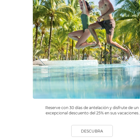
Reserve con 30 días de antelación y disfrute de un
excepcional descuento del 25% en sus vacaciones
en la isla tropical de Mauricio. Playas de ensueño,
aguas cristalinas, arrecifes de coral. No espere más
para su próximo viaje.
DESCUBRA