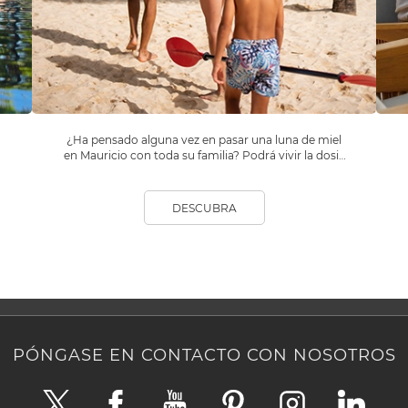
¿Ha pensado alguna vez en pasar una luna de miel
en Mauricio con toda su familia? Podrá vivir la dosis
r
justa de romanticismo, explorar la isla, practicar
deportes acuáticos y disfrutar de actividades y
excursiones pensadas para todos.
DESCUBRA
PÓNGASE EN CONTACTO CON NOSOTROS