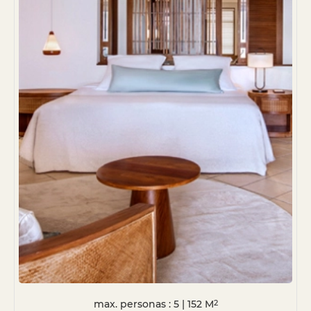
max. personas : 5
|
152
M
2