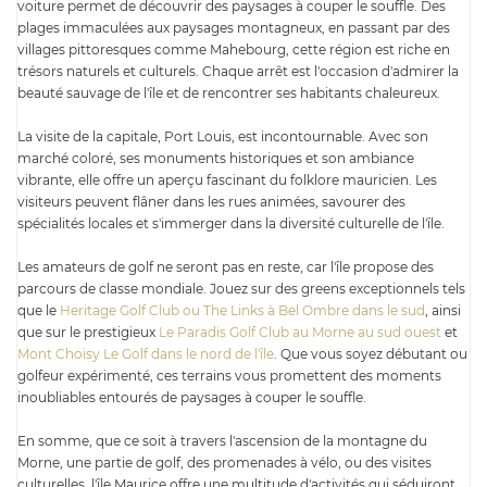
voiture permet de découvrir des paysages à couper le souffle. Des
plages immaculées aux paysages montagneux, en passant par des
villages pittoresques comme Mahebourg, cette région est riche en
trésors naturels et culturels. Chaque arrêt est l'occasion d'admirer la
beauté sauvage de l'île et de rencontrer ses habitants chaleureux.
La visite de la capitale, Port Louis, est incontournable. Avec son
marché coloré, ses monuments historiques et son ambiance
vibrante, elle offre un aperçu fascinant du folklore mauricien. Les
visiteurs peuvent flâner dans les rues animées, savourer des
spécialités locales et s'immerger dans la diversité culturelle de l'île.
Les amateurs de golf ne seront pas en reste, car l'île propose des
parcours de classe mondiale. Jouez sur des greens exceptionnels tels
que le
Heritage Golf Club ou The Links à Bel Ombre dans le sud
, ainsi
que sur le prestigieux
Le Paradis Golf Club au Morne au sud ouest
et
Mont Choisy Le Golf dans le nord de l'île
. Que vous soyez débutant ou
golfeur expérimenté, ces terrains vous promettent des moments
inoubliables entourés de paysages à couper le souffle.
En somme, que ce soit à travers l'ascension de la montagne du
Morne, une partie de golf, des promenades à vélo, ou des visites
culturelles, l'île Maurice offre une multitude d'activités qui séduiront