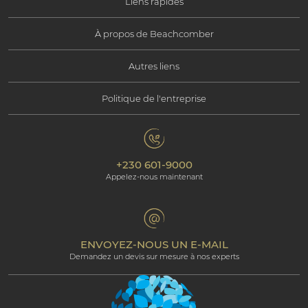
Liens rapides
À propos de Beachcomber
Offres exceptionnelles
Autres liens
Information Corporate
Choisir mon séjour
Politique de l'entreprise
Nous contacter
Responsabilité Sociale
Ile Maurice
Politique de confidentialité
Galerie
Responsabilité Environnementale
Nos hôtels
+230 601-9000
Politique de gestion des cookies
Beachcomber Magazine
Appelez-nous maintenant
The Art of Beautiful
Groups & Incentives
Termes et Conditions
Espace Professionnel
Programme d’affiliation
ENVOYEZ-NOUS UN E-MAIL
Demandez un devis sur mesure à nos experts