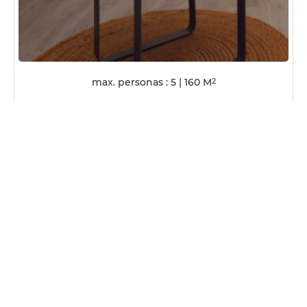
max. personas : 5
|
160
M
2
VER DETALLES DE LA HABITACIÓN
MEDIA PENSIÓN
APD
UNIDAD/NOCHE
544.80
EUR
RESERVE AHORA